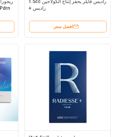
راديس فايلر يحفز إنتاج الكولاجين 1.5cc
ريجورا
راديس +
ا
افضل سعر