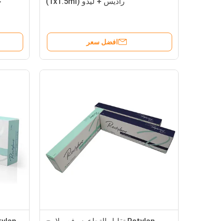
راديس + ليدو (1x1.5ml)
افضل سعر