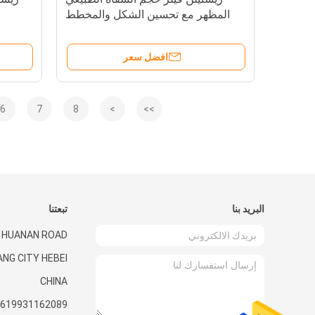
المظهر مع تحسين الشكل والمخطط
افضل سعر
6
7
8
>
>>
البريد بنا
تبعتنا
0 HUANAN ROAD
ANG CITY HEBEI
CHINA
619931162089