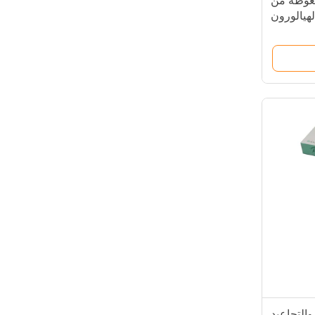
ضغوطة من
لهيالورون
لتجاعيد