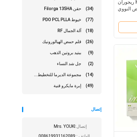
ريجوران معالج Hb/I/S (PN) ريجوران
ض النووي
(34)
حقن Filorga 135HA
 ريجوران
(77)
خيوط PDO PCL PLLA
(18)
آلة الجمال RF
(26)
قلم حمض الهيالورونيك
(9)
ببتيد بروتين الذهب
(2)
جل شد النساء
(14)
مجموعة الديرما للتخطيط...
(49)
إبرة مايكرو قنية
إتصال
إتصال:
Mrs. YOUKI
الهاتف ::
008619931162089