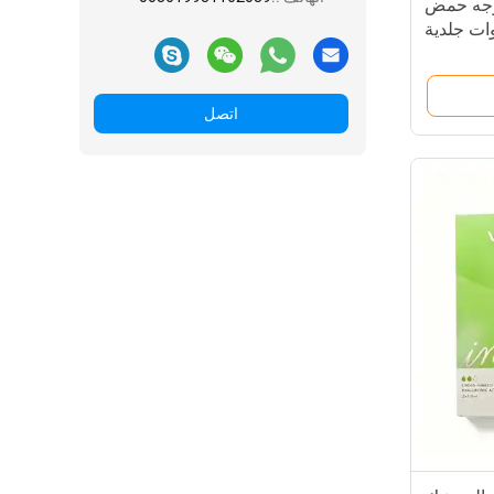
لوجه حمض
نة حشوات جلدية
المتقاطع
اتصل