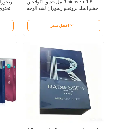
Risiesse + 1.5 مل حشو الكولاجين
حشو الجلد بروفيلو ريجوران لشد الوجه
تحتوي
عن طريق الحقن بحمض الهيالورونيك
افضل سعر