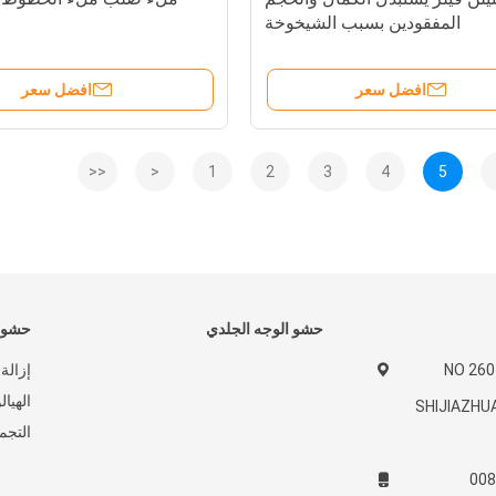
المفقودين بسبب الشيخوخة
افضل سعر
افضل سعر
<<
<
1
2
3
4
5
حشو الوجه الجلدي
حشو ج
NO 26
إزالة
الهيا
SHIJIAZHU
التجم
008