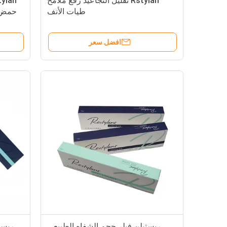
Rstylan تقليل التجاعيد رفع ملامح
طيات الأنف
حمض ا
افضل سعر
ريستيلن فيلر حجم الشفاه الطبيعي
ريست