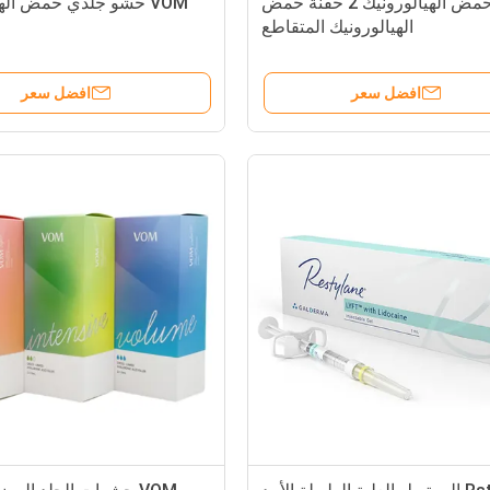
حمض الهيالورونيك 2 حقنة حمض
VOM حشو جلدي حمض اله
الهيالورونيك المتقاطع
افضل سعر
افضل سعر