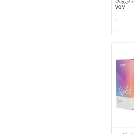
يالورونيك
VOM