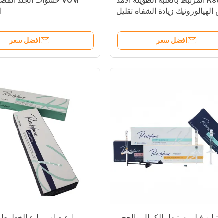
Rstylan المرتبط بالعلبة الطويلة الأمد
VOM حشوات الجلد الم
لهيالورونيك زيادة الشفاه تقليل
ا
التجاعيد
افضل سعر
افضل سعر
يلن فيلر يستبدل الكمال والحجم
ملء صلب ملء الخطوط وا