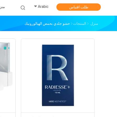
Arabic
منز
طلب اقتباس
منزل
المنتجات
حشو جلدي بحمض الهيالورونيك