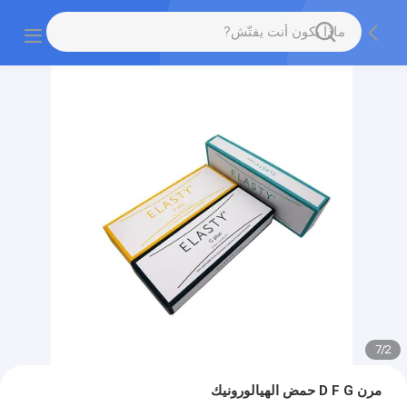
7
/
2
مرن D F G حمض الهيالورونيك