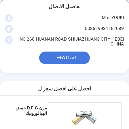
تفاصيل الاتصال
Mrs. YOUKI
008619931162089
NO 260 HUANAN ROAD SHIJIAZHUANG CITY HEBEI
CHINA
ﺎﺘﺼﻟ ﺍﻶﻧ
احصل على افضل سعر ل
مرن D F G حمض
الهيالورونيك