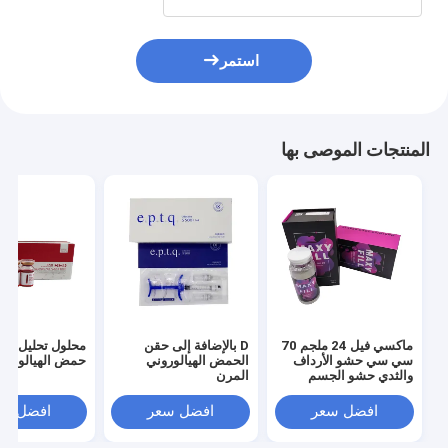
استمر
المنتجات الموصى بها
ماكسي فيل 24 ملجم 70
D بالإضافة إلى حقن
محلول تحليل الد
سي سي حشو الأرداف
الحمض الهيالوروني
حمض الهيالورون
والثدي حشو الجسم
المرن
ماكسي فيل
افضل سعر
افضل سعر
افضل سع