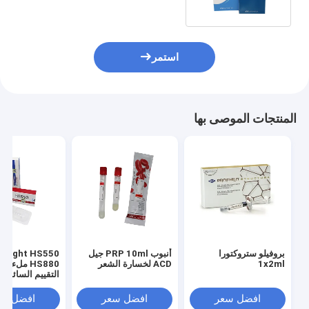
استمر
المنتجات الموصى بها
بروفيلو ستروكتورا
أنبوب PRP 10ml جيل
llright HS550
1x2ml
ACD لخسارة الشعر
HS880 ملء ال
التقييم السائل م
الشيخوخة تجاعيد
افضل سعر
افضل سعر
افضل سع