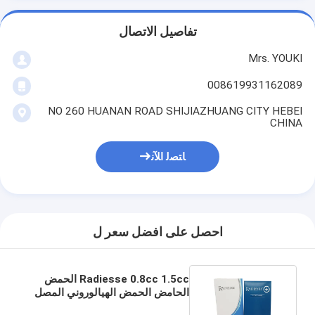
تفاصيل الاتصال
Mrs. YOUKI
008619931162089
NO 260 HUANAN ROAD SHIJIAZHUANG CITY HEBEI
CHINA
ﺎﺘﺼﻟ ﺍﻶﻧ
احصل على افضل سعر ل
Radiesse 0.8cc 1.5cc الحمض
الحامض الحمض الهيالوروني المصل
تحت العين الحامض الجلدي