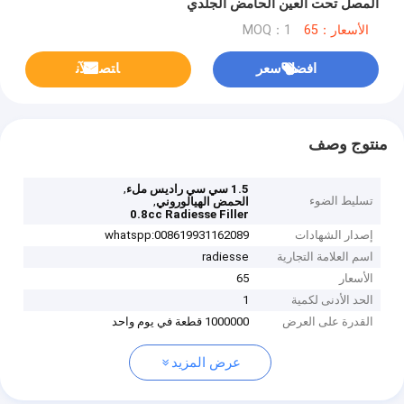
المصل تحت العين الحامض الجلدي
الأسعار：65
MOQ：1
افضل سعر
ﺎﺘﺼﻟ ﺍﻶﻧ
منتوج وصف
,
1.5 سي سي راديس ملء
تسليط الضوء
,
الحمض الهيالوروني
0.8cc Radiesse Filler
إصدار الشهادات
whatspp:008619931162089
اسم العلامة التجارية
radiesse
الأسعار
65
الحد الأدنى لكمية
1
القدرة على العرض
1000000 قطعة في يوم واحد
عرض المزيد