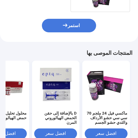
استمر
المنتجات الموصى بها
ماكسي فيل 24 ملجم 70
D بالإضافة إلى حقن
محلول تحليل الد
سي سي حشو الأرداف
الحمض الهيالوروني
حمض الهيالورون
والثدي حشو الجسم
المرن
ماكسي فيل
افضل سعر
افضل سعر
افضل سع