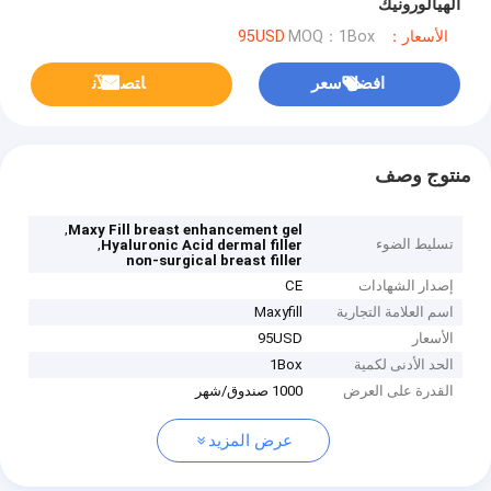
الهيالورونيك
الأسعار：95USD
MOQ：1Box
افضل سعر
ﺎﺘﺼﻟ ﺍﻶﻧ
منتوج وصف
,
Maxy Fill breast enhancement gel
تسليط الضوء
,
Hyaluronic Acid dermal filler
non-surgical breast filler
إصدار الشهادات
CE
اسم العلامة التجارية
Maxyfill
الأسعار
95USD
الحد الأدنى لكمية
1Box
القدرة على العرض
1000 صندوق/شهر
عرض المزيد