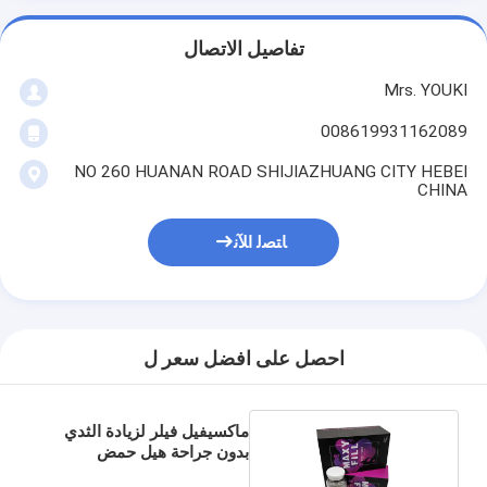
تفاصيل الاتصال
Mrs. YOUKI
008619931162089
NO 260 HUANAN ROAD SHIJIAZHUANG CITY HEBEI
CHINA
ﺎﺘﺼﻟ ﺍﻶﻧ
احصل على افضل سعر ل
ماكسيفيل فيلر لزيادة الثدي
بدون جراحة هيل حمض
الهيالورونيك