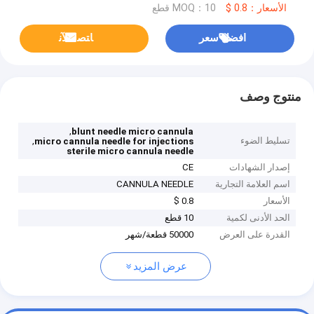
الأسعار：0.8 $
MOQ：10 قطع
افضل سعر
ﺎﺘﺼﻟ ﺍﻶﻧ
منتوج وصف
,
blunt needle micro cannula
تسليط الضوء
,
micro cannula needle for injections
sterile micro cannula needle
إصدار الشهادات
CE
اسم العلامة التجارية
CANNULA NEEDLE
الأسعار
0.8 $
الحد الأدنى لكمية
10 قطع
القدرة على العرض
50000 قطعة/شهر
عرض المزيد