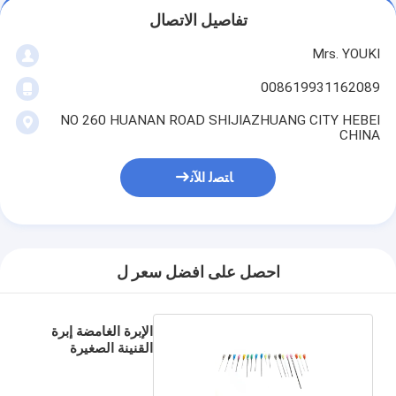
تفاصيل الاتصال
Mrs. YOUKI
008619931162089
NO 260 HUANAN ROAD SHIJIAZHUANG CITY HEBEI
CHINA
ﺎﺘﺼﻟ ﺍﻶﻧ
احصل على افضل سعر ل
الإبرة الغامضة إبرة
القنينة الصغيرة