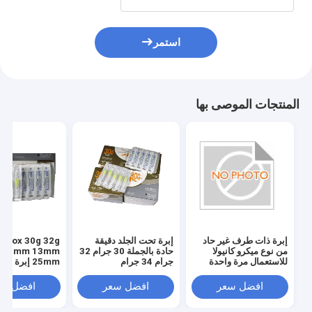
استمر
المنتجات الموصى بها
إبرة ذات طرف غير حاد
إبرة تحت الجلد دقيقة
من نوع ميكرو كانيولا
حادة بالجملة 30 جرام 32
G 4mm 13mm
للاستعمال مرة واحدة
جرام 34 جرام
25mm إبرة م
حقن تحت الجلد إ
افضل سعر
افضل سعر
افضل سع