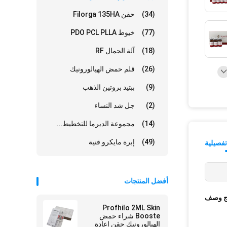
(34)
حقن Filorga 135HA
(77)
خيوط PDO PCL PLLA
(18)
آلة الجمال RF
(26)
قلم حمض الهيالورونيك
(9)
ببتيد بروتين الذهب
(2)
جل شد النساء
(14)
مجموعة الديرما للتخطيط...
(49)
إبرة مايكرو قنية
فصيلية
أفضل المنتجات
ج وصف
Profhilo 2ML Skin
Booste شراء حمض
الهيالورونيك حقن إعادة