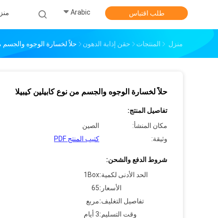
Arabic
منز
طلب اقتباس
منزل
المنتجات
حقن إذابة الدهون
حلاً لخسارة الوجوه والجسم من
حلاً لخسارة الوجوه والجسم من نوع كابيلين كيبيلا
تفاصيل المنتج:
مكان المنشأ:
الصين
وثيقة:
كتيب المنتج PDF
شروط الدفع والشحن:
الحد الأدنى لكمية:
1Box
الأسعار:
65
تفاصيل التغليف:
مربع
وقت التسليم:
3 أيام