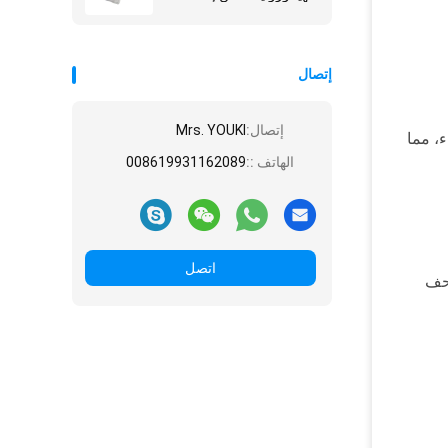
تشكيل الجلد
إتصال
إتصال:
Mrs. YOUKI
ء، مما
الهاتف ::
008619931162089
اتصل
نحف