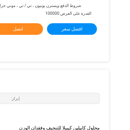
شروط الدفع:
ويسترن يونيون ، تي / تي ، موني جرا
القدرة على العرض:
100000
افضل سعر
اتصل
إبراز:
محلول كابيلين كيبيلا للتنحيف وفقدان الوزن