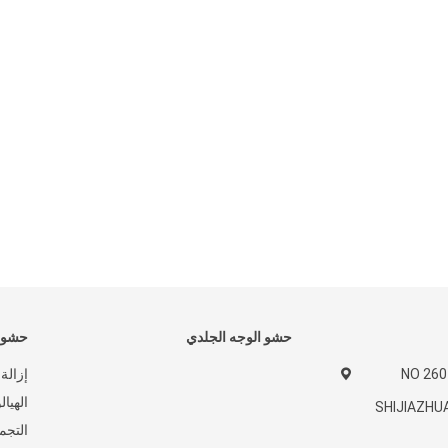
حشو الوجه الجلدي
حشو ج
NO 26
إزالة
الهيا
SHIJIAZHU
التجم