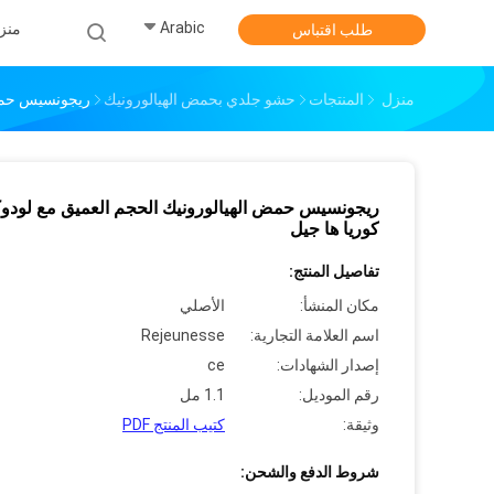
Arabic
منز
طلب اقتباس
منزل
المنتجات
حشو جلدي بحمض الهيالورونيك
ريجونسيس حمض 
ريجونسيس حمض الهيالورونيك الحجم العميق مع لودو
كوريا ها جيل
تفاصيل المنتج:
مكان المنشأ:
الأصلي
اسم العلامة التجارية:
Rejeunesse
إصدار الشهادات:
ce
رقم الموديل:
1.1 مل
وثيقة:
كتيب المنتج PDF
شروط الدفع والشحن: