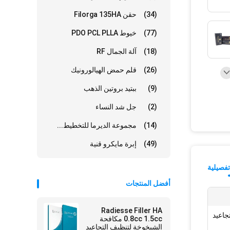
(34)
حقن Filorga 135HA
(77)
خيوط PDO PCL PLLA
(18)
آلة الجمال RF
(26)
قلم حمض الهيالورونيك
(9)
ببتيد بروتين الذهب
(2)
جل شد النساء
(14)
مجموعة الديرما للتخطيط...
(49)
إبرة مايكرو قنية
فصيلية
أفضل المنتجات
Radiesse Filler HA
جاعيد
0.8cc 1.5cc مكافحة
الشيخوخة لتنظيف التجاعيد