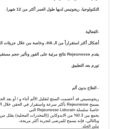
التكنولوجيا، ريجونيس لديها طول العمر أكثر من 12 شهرا.
-الفعالية
أشكال أكثر استقراراً من الـ HA، وخاصة من خلال جزيئات الـ HA المرتبطة بالصلة الراسخة بنسبة 100٪.
يقدم Rejeunesse نتائج مرئية على الفور وتأثير حجم مستقر مع الحد الأدنى
تورم بعد التطبيق
- العلاج بدون ألم
ريجونسيس قد أخصمت المنتج لتقليل الألم أثناء و / أو بعد الح
يسمح Rejeunesse بأكثر سرعة واستقرار في الحقن خلال الإجراء
خاصةً سلسلة Rejeunesse Lidocain التي
يجمع بين 0.3% من الايدوكاين ((المخدرات المحلية) يقلل من ألم الحقن أثناء العملية.
وبالتالي، فإنه يسمح للمرضى لتجربة أكثر مريحة،
ملئ الجلد.