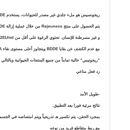
ريجونسيس هو ملء جلدي غير مصدر للحيوانات، يستخدم BDDE كعامل ربط.
يتم الحصول على منتج Rejeuness من خلال عملية إزالة BDDE فريدة من نوعها، مما يجعلها آمنة
و غير مسرطنة للإنسان. تحتوي الرغوة على أقل من 1.2EU/ml من السموم الداخلية
مع عدم الكشف عن بقايا BDDE ويتجاوز أعلى مستوى نقاء HA.
"ريجونيس" خالية تماماً من جميع المنتجات الحيوانية وبالتالي
رد فعل مناعي
-طويل الأمد
نتائج مرئية فورا بعد التطبيق.
بمجرد الحقن، يتم تكسير هـ تدريجياً ويتم امتصاصه في الجسم
مع ربط متقاطع فريد من نوعه