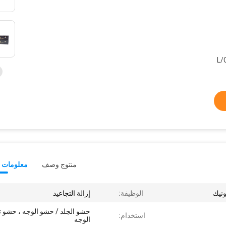
L/
منتوج وصف
معلومات ت
نيك
الوظيفة:
إزالة التجاعيد
حشو الجلد / حشو الوجه ، حشو ت
استخدام:
الوجه