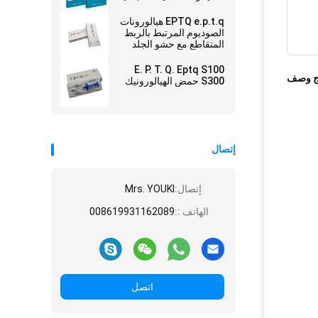
على الوجه
EPTQ e.p.t.q هيالورونات
الصوديوم المرتبط بالربط
المتقاطع مع حشو الجلد
المعتمد CE
E. P. T. Q. Eptq S100
ج وصف
S300 حمض الهيالورونيك
إتصال
إتصال:
Mrs. YOUKI
الهاتف ::
008619931162089
اتصل