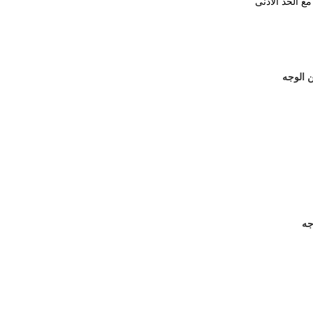
 الوجه
جه