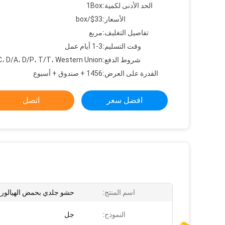
الحد الأدنى لكمية:
1Box
الأسعار:
$33/box
تفاصيل التغليف:
مربع
وقت التسليم:
1-3 أيام عمل
شروط الدفع:
C، D/A، D/P، T/T، Western Union
القدرة على العرض:
1456 + صندوق + أسبوع
افضل سعر
اتصل
اسم المنتج:
حشو جلدي بحمض الهيالورو
النموذج:
جل