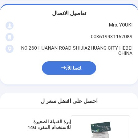
تفاصيل الاتصال
Mrs. YOUKI
008619931162089
NO 260 HUANAN ROAD SHIJIAZHUANG CITY HEBEI
CHINA
ﺎﺘﺼﻟ ﺍﻶﻧ
احصل على افضل سعر ل
إبرة القنبلة الصغيرة
للاستخدام المفرد 14G
100mm لملء الجلد