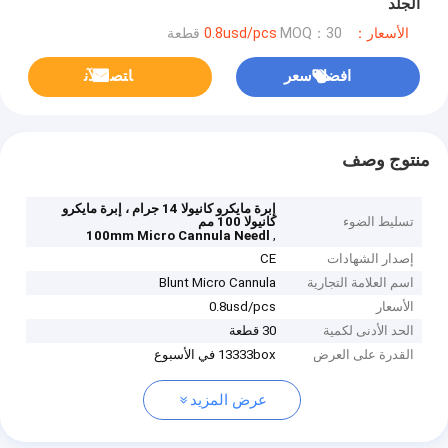
الجلد
الأسعار：0.8usd/pcs
MOQ：30 قطعة
افضل سعر
ﺎﺘﺼﻟ ﺍﻶﻧ
منتوج وصف
إبرة مايكرو كانيولا 14 جرام ، إبرة مايكرو
تسليط الضوء
كانيولا 100 مم
,
100mm Micro Cannula Needl
إصدار الشهادات
CE
اسم العلامة التجارية
Blunt Micro Cannula
الأسعار
0.8usd/pcs
الحد الأدنى لكمية
30 قطعة
القدرة على العرض
13333box في الأسبوع
عرض المزيد