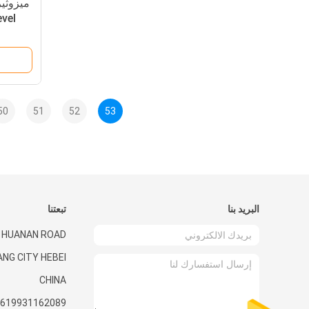
vel
50
51
52
53
البريد بنا
تبعتنا
0 HUANAN ROAD
ANG CITY HEBEI
CHINA
619931162089