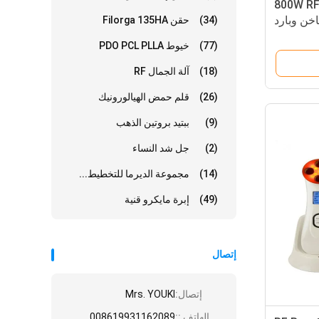
800W RF
اخن وبارد
(34)
حقن Filorga 135HA
(77)
خيوط PDO PCL PLLA
(18)
آلة الجمال RF
(26)
قلم حمض الهيالورونيك
(9)
ببتيد بروتين الذهب
(2)
جل شد النساء
(14)
مجموعة الديرما للتخطيط...
(49)
إبرة مايكرو قنية
إتصال
إتصال:
Mrs. YOUKI
الهاتف ::
008619931162089