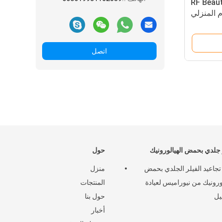
د الجلد الحرارية RF Beauty
م المنزلي
اتصل
لدي بحمض الهيالورونيك
حول
 تجاعيد الفيلر الجلدي بحمض
منزل
لورونيك من نيوراميس لعيادة
المنتجات
يل
حول بنا
أخبار