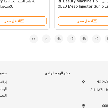
ميزوثيرابي RF Beauty Machine 1.5 ''
آلة ش
OLED Meso Injector Gun 5 Le
للاستخدا
افضل سعر
افضل سعر
<<
<
46
47
48
49
حشو الوجه الجلدي
حشو ج
NO 26
إزالة
الهيا
SHIJIAZHU
التجم
008