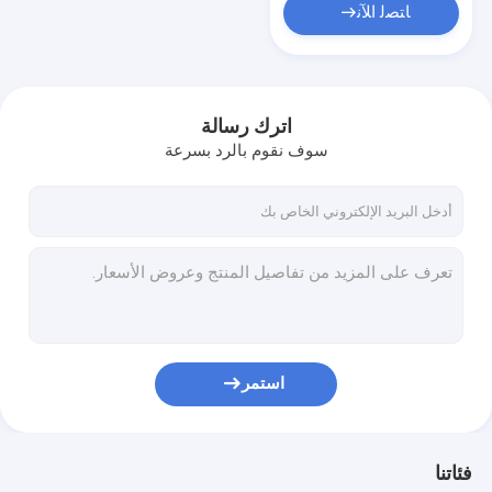
ﺎﺘﺼﻟ ﺍﻶﻧ
اترك رسالة
سوف نقوم بالرد بسرعة
استمر
فئاتنا