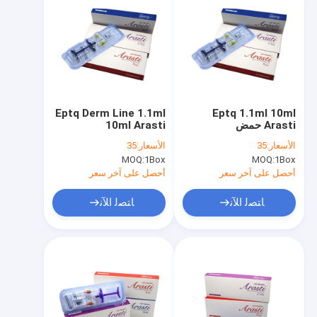
Eptq Derm Line 1.1ml
Eptq 1.1ml 10ml
Arasti حمض
10ml Arasti
الهيالورونيك DermaLip
Hyaluronic Acid
الأسعار:
35
الأسعار:
35
Augmentation الحقن
DermaLip
MOQ:
1Box
MOQ:
1Box
الجلدي
Augmentation المحقن
الجلدي المملأ الشفاه
أحصل على آخر سعر
أحصل على آخر سعر
كاملة
ﺎﺘﺼﻟ ﺍﻶﻧ
ﺎﺘﺼﻟ ﺍﻶﻧ
منزل
المنتجات
حول بنا