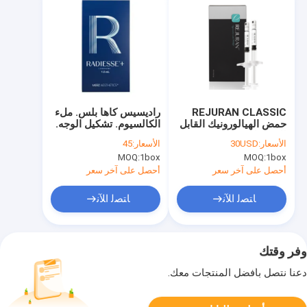
REJURAN CLASSIC
راديسيس كاها بلس. ملء
حمض الهيالورونيك القابل
الكالسيوم. تشكيل الوجه.
للحقن لتعزيز البشرة
الأسعار:
30USD
الأسعار:
45
MOQ:
1box
MOQ:
1box
أحصل على آخر سعر
أحصل على آخر سعر
ﺎﺘﺼﻟ ﺍﻶﻧ
ﺎﺘﺼﻟ ﺍﻶﻧ
وفر وقتك
دعنا نتصل بأفضل المنتجات معك.