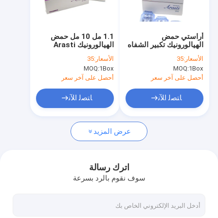
جولة في المعمل
ضبط الجودة
أراستي حمض
1.1 مل 10 مل حمض
الهيالورونيك تكبير الشفاه
الهيالورونيك Arasti
اتصل بنا
حقن ملء جلد الشفاه
DermaLip
الأسعار:
35
الأسعار:
35
كامل التجاعيد إزالة الحقن
Augmentation الحقن
MOQ:
1Box
MOQ:
1Box
1.1 مل
الجلدي الحشو الشفاه
أخبار
الكاملة
أحصل على آخر سعر
أحصل على آخر سعر
طلب اقتباس
ﺎﺘﺼﻟ ﺍﻶﻧ
ﺎﺘﺼﻟ ﺍﻶﻧ
Shopping Online
عرض المزيد
حشو جلدي بحمض الهيالورونيك
اترك رسالة
سوف نقوم بالرد بسرعة
حشو التجاعيد بحمض الهيالورونيك
حشو حقن حمض الهيالورونيك