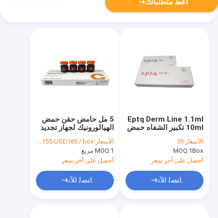
أعط متطلباتك
Eptq Derm Line 1.1ml
5 مل حامض حقن حمض
10ml تكبير الشفاه حمض
الهيالورونيك لجهاز تجديد
الهيالورونيك القابل للحقن
الجلد A
الأسعار:
35
الأسعار:
USD155-USD185 / box
1Box
MOQ:
1 مربع
MOQ:
أحصل على آخر سعر
أحصل على آخر سعر
ﺎﺘﺼﻟ ﺍﻶﻧ
ﺎﺘﺼﻟ ﺍﻶﻧ